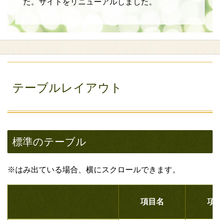
た。サイトをリニューアルしました。
テーブルレイアウト
標準のテーブル
項目名
項