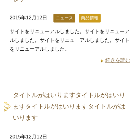
2015年12月12日
ニュース
商品情報
サイトをリニューアルしました。サイトをリニューア
ルしました。サイトをリニューアルしました。サイト
をリニューアルしました。
続きを読む
タイトルがはいりますタイトルがはいり
ますタイトルがはいりますタイトルがは
いります
2015年12月12日