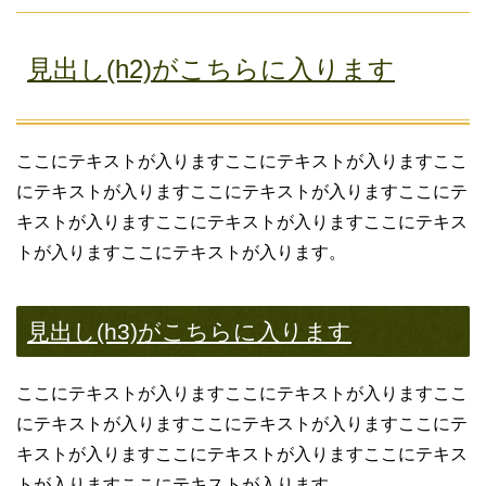
見出し(h2)がこちらに入ります
ここにテキストが入りますここにテキストが入りますここ
にテキストが入りますここにテキストが入りますここにテ
キストが入りますここにテキストが入りますここにテキス
トが入りますここにテキストが入ります。
見出し(h3)がこちらに入ります
ここにテキストが入りますここにテキストが入りますここ
にテキストが入りますここにテキストが入りますここにテ
キストが入りますここにテキストが入りますここにテキス
トが入りますここにテキストが入ります。