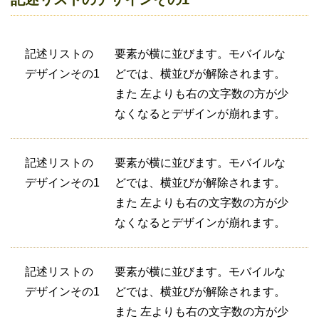
記述リストの
要素が横に並びます。モバイルな
デザインその1
どでは、横並びが解除されます。
また 左よりも右の文字数の方が少
なくなるとデザインが崩れます。
記述リストの
要素が横に並びます。モバイルな
デザインその1
どでは、横並びが解除されます。
また 左よりも右の文字数の方が少
なくなるとデザインが崩れます。
記述リストの
要素が横に並びます。モバイルな
デザインその1
どでは、横並びが解除されます。
また 左よりも右の文字数の方が少