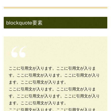
blockquote要素
ここに引用文が入ります。ここに引用文が入りま
す。ここに引用文が入ります。ここに引用文が入り
ます。ここに引用文が入ります。
ここに引用文が入ります。ここに引用文が入りま
す。ここに引用文が入ります。ここに引用文が入り
ます。ここに引用文が入ります。
ここに引用文が入ります。ここに引用文が入りま