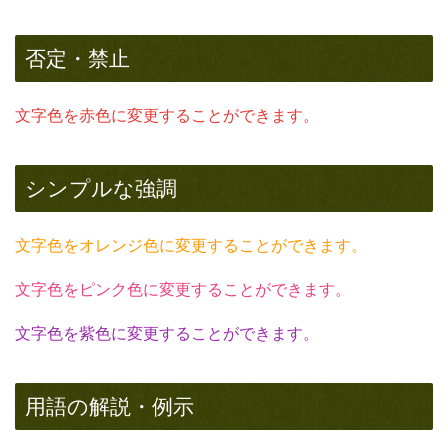
否定・禁止
文字色を赤色に変更することができます。
シンプルな強調
文字色をオレンジ色に変更することができます。
文字色をピンク色に変更することができます。
文字色を紫色に変更することができます。
用語の解説・例示