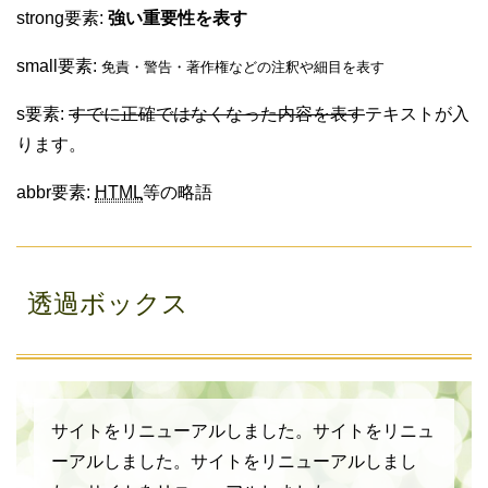
strong要素:
強い重要性を表す
small要素:
免責・警告・著作権などの注釈や細目を表す
s要素:
すでに正確ではなくなった内容を表す
テキストが入
ります。
abbr要素:
HTML
等の略語
透過ボックス
サイトをリニューアルしました。サイトをリニュ
ーアルしました。サイトをリニューアルしまし