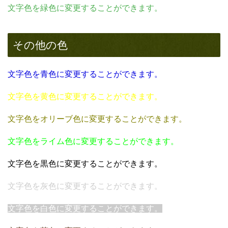
文字色を緑色に変更することができます。
その他の色
文字色を青色に変更することができます。
文字色を黄色に変更することができます。
文字色をオリーブ色に変更することができます。
文字色をライム色に変更することができます。
文字色を黒色に変更することができます。
文字色を灰色に変更することができます。
文字色を白色に変更することができます。