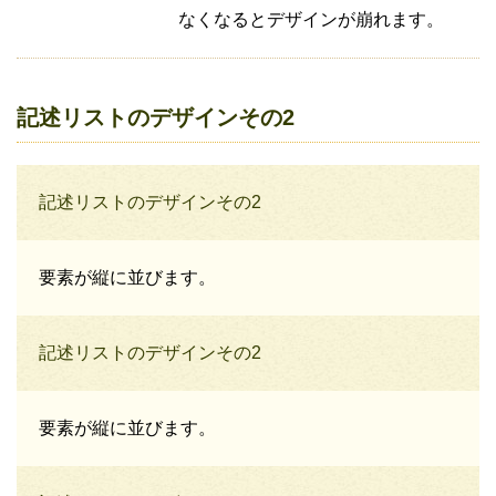
なくなるとデザインが崩れます。
記述リストのデザインその2
記述リストのデザインその2
要素が縦に並びます。
記述リストのデザインその2
要素が縦に並びます。