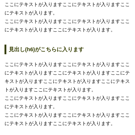
ここにテキストが入りますここにテキストが入りますここ
にテキストが入ります。
ここにテキストが入りますここにテキストが入りますここ
にテキストが入りますここにテキストが入ります。
見出し(h6)がこちらに入ります
ここにテキストが入りますここにテキストが入りますここ
にテキストが入りますここにテキストが入りますここにテ
キストが入りますここにテキストが入りますここにテキス
トが入りますここにテキストが入ります。
ここにテキストが入りますここにテキストが入りますここ
にテキストが入ります。
ここにテキストが入りますここにテキストが入りますここ
にテキストが入りますここにテキストが入ります。