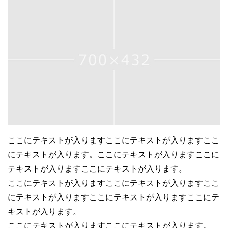
ここにテキストが入りますここにテキストが入りますここ
にテキストが入ります。ここにテキストが入りますここに
テキストが入りますここにテキストが入ります。
ここにテキストが入りますここにテキストが入りますここ
にテキストが入りますここにテキストが入りますここにテ
キストが入ります。
ここにテキストが入りますここにテキストが入ります。